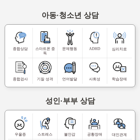
아동·청소년 상담
종합상담
스마트폰 중
문제행동
ADHD
심리치료
독
종합검사
기질·성격
언어발달
사회성
학습장애
성인·부부 상담
우울증
스트레스
불안감
공황장애
대인관계