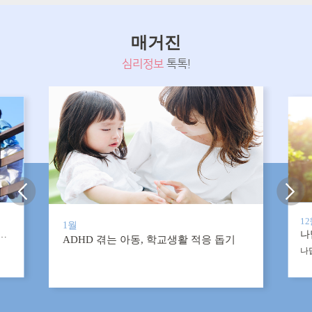
매거진
심리정보
톡톡!
1
1월
, 행복한 부부가 만들어냅니다
나
ADHD 겪는 아동, 학교생활 적응 돕기
나