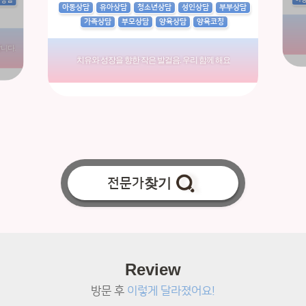
인상담
아동상담
유아상담
청소년상담
성인상담
부부상담
가족상담
부모상담
양육상담
양육코칭
니다.
치유와 성장을 향한 작은 발걸음. 우리 함께 해요
전문가
찾기
Review
방문 후
이렇게 달라졌어요!