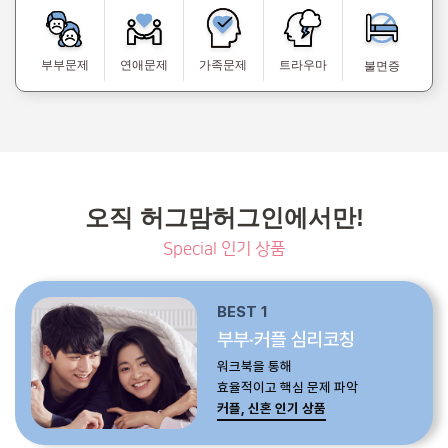
부부문제
연애문제
가족문제
트라우마
불면증
오직 허그맘허그인에서만!
Special 인기 상품
BEST 1
부부·커플 심리코칭
워크북을 통해
효율적이고 핵심 문제 파악
커플, 신혼 인기 상품