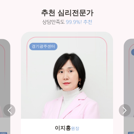
추천 심리전문가
상담만족도
99.9%! 추천
경기광주센터
이지홍
원장
아