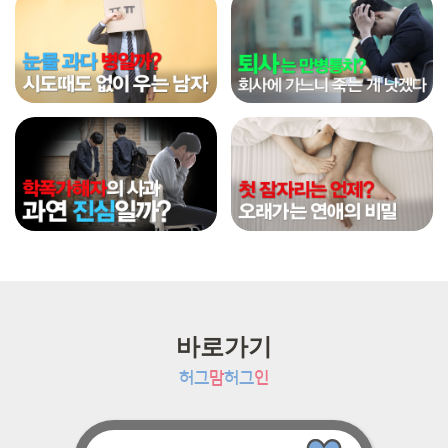
바로가기
허그
맘
허그
인