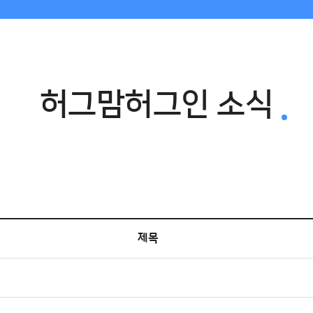
허그맘허그인 소식
제목