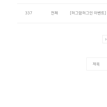
337
전체
[허그맘허그인 이벤트]