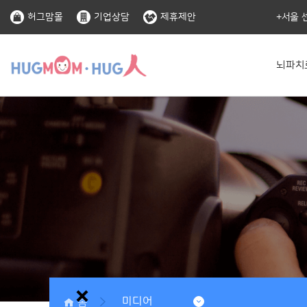
허그맘몰
기업상담
제휴제안
서울 
뇌파치
홈
미디어