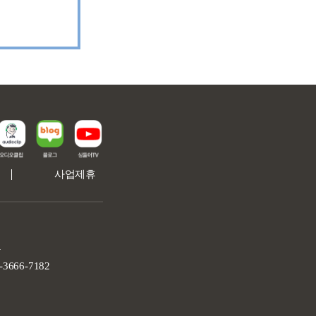
사업제휴
구
666-7182