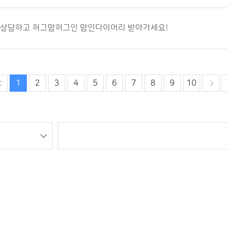
 상담하고 허그맘허그인 맘인다이어리 받아가세요!
1
2
3
4
5
6
7
8
9
10