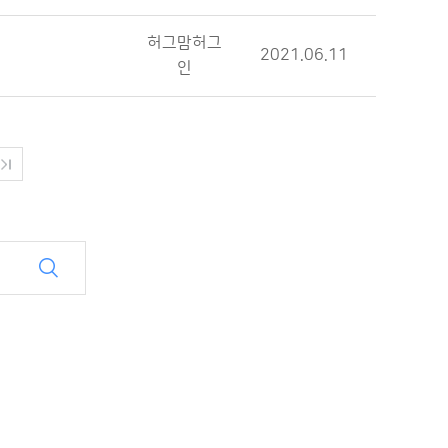
허그맘허그
2021.06.11
인