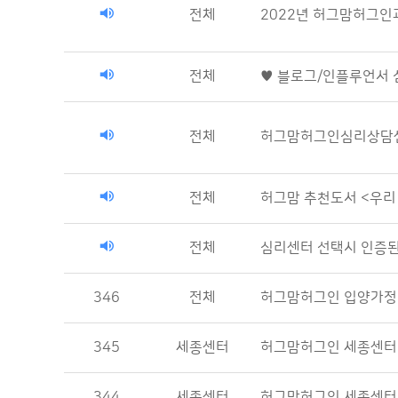
전체
2022년 허그맘허그인
전체
♥ 블로그/인플루언서 
전체
허그맘허그인심리상담센터
전체
허그맘 추천도서 <우리 
전체
심리센터 선택시 인증된
346
전체
허그맘허그인 입양가정
345
세종센터
허그맘허그인 세종센터
344
세종센터
허그맘허그인 세종센터