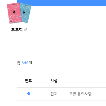
부부학교
총
346
개
번호
지점
전체
쿠폰 유의사항