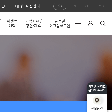
 센터
충청·대전 센터
KO
EN
CH
MO
/
이벤트
기업 EAP/
글로벌
혜택
강연/제휴
허그맘허그인
가까운 센터로
문의해 주세요
지점찾기