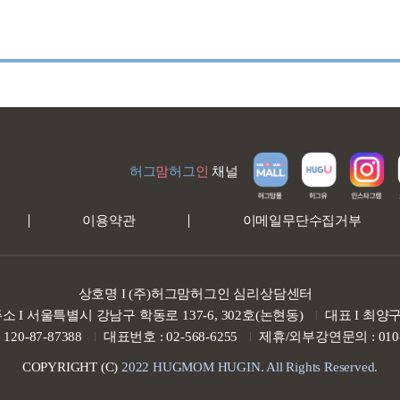
허그
맘
허그
인
채널
이용약관
이메일무단수집거부
상호명 I (주)허그맘허그인 심리상담센터
소 I 서울특별시 강남구 학동로 137-6, 302호(논현동)
대표 I 최양
20-87-87388
대표번호 : 02-568-6255
제휴/외부강연문의 : 010-3
COPYRIGHT (C)
2022 HUGMOM HUGIN. All Rights Reserved.