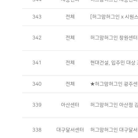
343
전체
[허그맘허그인 x 시원
342
전체
허그맘허그인 창원센터
341
전체
현대건설, 입주민 대상
340
전체
★허그맘허그인 광주센
339
아산센터
허그맘허그인 아산점 
338
대구달서센터
허그맘허그인 대구달서