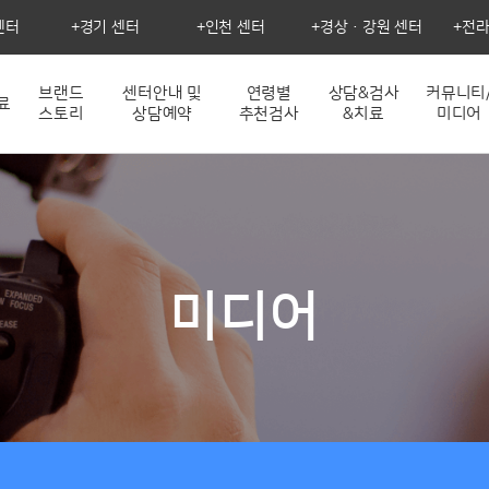
센터
경기 센터
인천 센터
경상·강원 센터
전라
브랜드
센터안내 및
연령별
상담&검사
커뮤니티
료
스토리
상담예약
추천검사
&치료
미디어
미디어