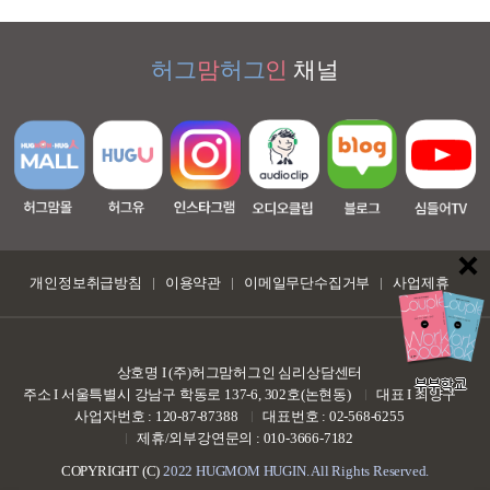
허그
맘
허그
인
채널
개인정보취급방침
이용약관
이메일무단수집거부
사업제휴
상호명 I (주)허그맘허그인 심리상담센터
부부학교
주소 I 서울특별시 강남구 학동로 137-6, 302호(논현동)
대표 I 최양구
사업자번호 : 120-87-87388
대표번호 : 02-568-6255
제휴/외부강연문의 : 010-3666-7182
COPYRIGHT (C)
2022 HUGMOM HUGIN. All Rights Reserved.