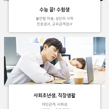
수능 끝! 수험생
불안함 마음, 성인의 시작
진로검사, 교우관계검사
사회초년생, 직장생활
대인관계, 사회성