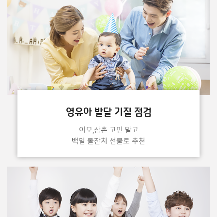
영유아 발달 기질 점검
이모,삼촌 고민 말고
백일 돌잔치 선물로 추천