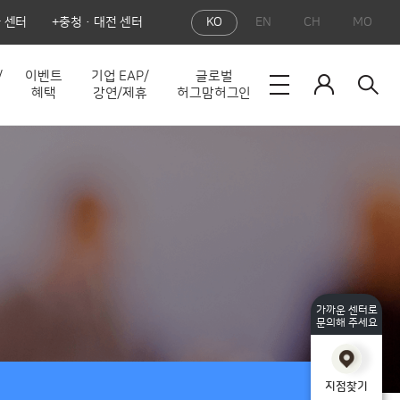
 센터
충청·대전 센터
KO
EN
CH
MO
/
이벤트
기업 EAP/
글로벌
혜택
강연/제휴
허그맘허그인
가까운 센터로
문의해 주세요
지점찾기