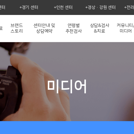
센터
경기 센터
인천 센터
경상·강원 센터
전라
브랜드
센터안내 및
연령별
상담&검사
커뮤니티
료
스토리
상담예약
추천검사
&치료
미디어
미디어