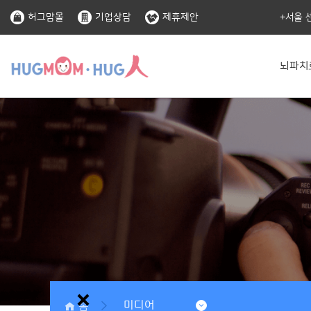
허그맘몰
기업상담
제휴제안
서울 
뇌파치
홈
미디어