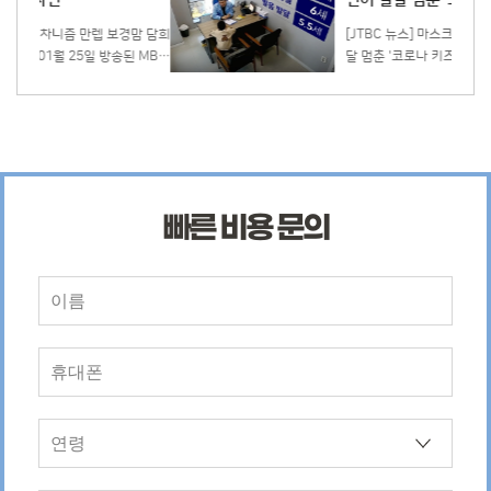
언어 발달 멈춘 '코로나 키즈'
요하나 이
을 억누르곤 하죠. 하지만 내가 불편함을 느
적인 정
끼고 있다면 그러한 감정은 나에게 있어 매우
경맘 담희
[JTBC 뉴스] 마스크에 가려진 3년…언어 발
타당한 것입니다. 지금 내가 느끼고, 생각하
달 멈춘 '코로나 키즈' 2022년 12월 20일 방
서 자신
고, 원하고, 필요로 하는 것들이 무엇인지 살
고딩엄빠
영된 JTBC 뉴스에서는 코로나로 인해 쓰게
 이러한
펴보세요. 이 때 주의해야 할 점은 타인의 욕
 키우고
된 마스크, 아이들의 언어발달에 어떠한 영향
력의 반
구나 사회적으로 바람직한 기준들에 맞추어
 피
이 있는지가 나왔습니다. 이 뉴스에는 허그맘
진 거짓 욕망과 진짜 내가 원하는 것을 구분
어놓으며
허그인 용인, 분당 대표님인 이덕주 원장님이
해야 한다는 것입니다. 내면의 목소리와 감정
당
출연하셨는데요. 이덕주 원장님은 발음치료,
에 지속적으로 주의를 기울일 때, 지금 나의
향아 원
무발화아동 언어치료, 인지언어 통합치료, 발
욕구를 ...
달장애 언어치료, 반향어치료 등 언어치료에
빠른 비용 문의
이 다
전문가입니다. 최근 연구 결과에 따르면 0-5
다고 토
세 아동 중 5명 가까이 관찰이나 도움이 필요
하다고 나왔습니다. 언어발달을 하는데 또래
를 내렸
들과 지내는 것이 중요한데 코로나로 인해 그
분 의존
런 기회가 많이 줄어들었던 것이죠. 언어만이
할 수
문제가 아닙니다. 많은 아이들이 사회성 발달
 첨언하
에도 문제를 겪고 있습니다. 서울·...