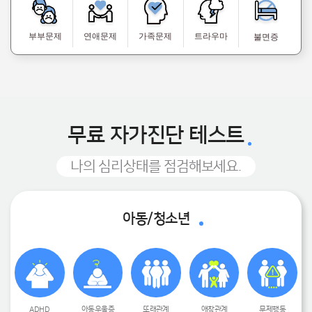
부부문제
연애문제
가족문제
트라우마
불면증
무료 자가진단 테스트
나의 심리상태를 점검해보세요.
아동/청소년
ADHD
아동우울증
또래관계
애착관계
문제행동