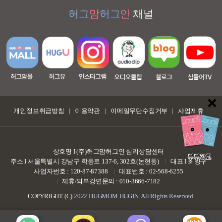
허그
맘
허그
인
채널
개인정보취급방침
이용약관
이메일무단수집거부
사업제휴
상호명 I (주)허그맘허그인 심리상담센터
부부학교
주소 I 서울특별시 강남구 학동로 137-6, 302호(논현동)
대표 I 최양구
사업자번호 : 120-87-87388
대표번호 : 02-568-6255
제휴/외부강연문의 : 010-3666-7182
COPYRIGHT (C)
2022 HUGMOM HUGIN. All Rights Reserved.