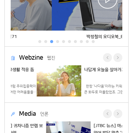
박정철의 오디오북_E70
Webzine
웹진
응 돕
나답게 오늘을 살아가고 있나요?
집중력이
한창 '나다움'이라는 키워드가 우리 사회의
움들을
큰 화두로 떠올랐었죠. 그만큼 '나도 나를 잘
아동들이
모르겠다'는 말에 공감하는 현대인들이 참 많
는 법에
다는 뜻인 것 같은데요! 어떻게 나다움을 찾
아갈 수 있을까요? 1) 나에게 솔직해지기 가
Media
언론
는 영향
장 나답게 살아가기 위해서는 먼저 스스로에
서 지적
게 솔직해져야합니다. 우리는 때로 타인과의
렙 보
[JTBC 뉴스] 마스크에 가려진 3년…
수 있습
관계에서 편안함을 유지하기 위해 나의 감정