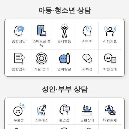
아동·청소년 상담
종합상담
스마트폰 중
문제행동
ADHD
심리치료
독
종합검사
기질·성격
언어발달
사회성
학습장애
성인·부부 상담
우울증
스트레스
불안감
공황장애
대인관계