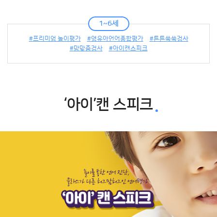
1~6세
프리미엄 놀이평가
영유아언어종합평가
튼튼쑥쑥검사
맘맞춤검사
아이캔스피크
‘아이’캔 스피크