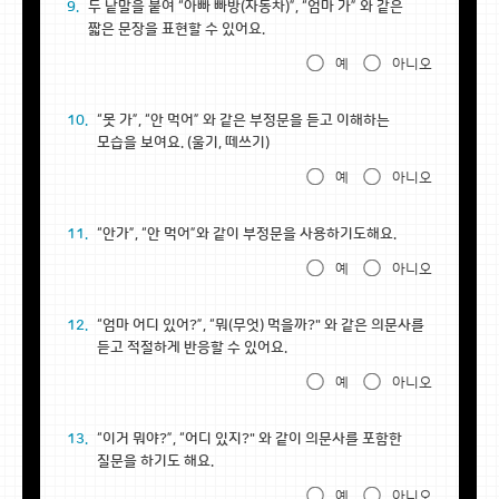
9.
두 낱말을 붙여 “아빠 빠방(자동차)”, “엄마 가” 와 같은
짧은 문장을 표현할 수 있어요.
예
아니오
10.
“못 가”, “안 먹어” 와 같은 부정문을 듣고 이해하는
모습을 보여요. (울기, 떼쓰기)
예
아니오
11.
“안가”, “안 먹어”와 같이 부정문을 사용하기도해요.
예
아니오
12.
“엄마 어디 있어?”, “뭐(무엇) 먹을까?" 와 같은 의문사를
듣고 적절하게 반응할 수 있어요.
예
아니오
13.
“이거 뭐야?”, “어디 있지?" 와 같이 의문사를 포함한
질문을 하기도 해요.
예
아니오