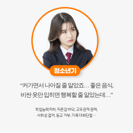
“커가면서 나아질 줄 알았죠… 좋은 음식,
비싼 옷만 입히면 행복할 줄 알았는데…”
학업능력저하, 자존감 바닥, 교우관계 문제,
사회성 결여, 등교 거부, 가족 대화단절…