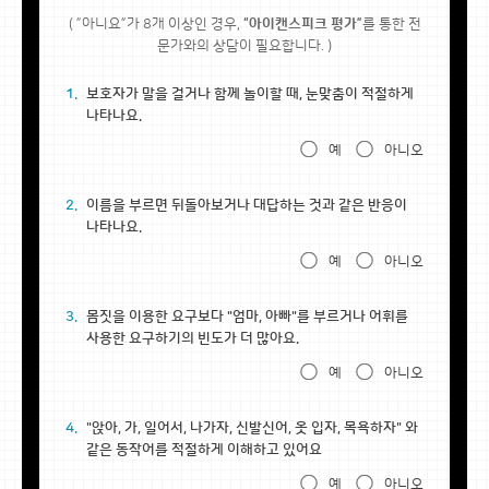
( ”아니요”가 8개 이상인 경우,
“아이캔스피크 평가”
를 통한 전
문가와의 상담이 필요합니다. )
1.
보호자가 말을 걸거나 함께 놀이할 때, 눈맞춤이 적절하게
나타나요.
예
아니오
2.
이름을 부르면 뒤돌아보거나 대답하는 것과 같은 반응이
나타나요.
예
아니오
3.
몸짓을 이용한 요구보다 "엄마, 아빠"를 부르거나 어휘를
사용한 요구하기의 빈도가 더 많아요.
예
아니오
4.
"앉아, 가, 일어서, 나가자, 신발신어, 옷 입자, 목욕하자" 와
같은 동작어를 적절하게 이해하고 있어요
예
아니오