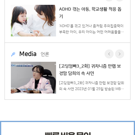
응 돕
나답게 오늘을 살아가고 있나요?
집중력이
한창 '나다움'이라는 키워드가 우리 사회의
움들을
큰 화두로 떠올랐었죠. 그만큼 '나도 나를 잘
아동들이
모르겠다'는 말에 공감하는 현대인들이 참 많
는 법에
다는 뜻인 것 같은데요! 어떻게 나다움을 찾
아갈 수 있을까요? 1) 나에게 솔직해지기 가
Media
언론
는 영향
장 나답게 살아가기 위해서는 먼저 스스로에
서 지적
게 솔직해져야합니다. 우리는 때로 타인과의
렙 보
[JTBC 뉴스] 마스크에 가려진 3년…
수 있습
관계에서 편안함을 유지하기 위해 나의 감정
언어 발달 멈춘 '코로나 키즈'
요하나 이
을 억누르곤 하죠. 하지만 내가 불편함을 느
적인 정
끼고 있다면 그러한 감정은 나에게 있어 매우
경맘 담희
[JTBC 뉴스] 마스크에 가려진 3년…언어 발
타당한 것입니다. 지금 내가 느끼고, 생각하
달 멈춘 '코로나 키즈' 2022년 12월 20일 방
서 자신
고, 원하고, 필요로 하는 것들이 무엇인지 살
고딩엄빠
영된 JTBC 뉴스에서는 코로나로 인해 쓰게
 이러한
펴보세요. 이 때 주의해야 할 점은 타인의 욕
 키우고
된 마스크, 아이들의 언어발달에 어떠한 영향
력의 반
구나 사회적으로 바람직한 기준들에 맞추어
 피
이 있는지가 나왔습니다. 이 뉴스에는 허그맘
진 거짓 욕망과 진짜 내가 원하는 것을 구분
어놓으며
허그인 용인, 분당 대표님인 이덕주 원장님이
해야 한다는 것입니다. 내면의 목소리와 감정
당
출연하셨는데요. 이덕주 원장님은 발음치료,
에 지속적으로 주의를 기울일 때, 지금 나의
향아 원
무발화아동 언어치료, 인지언어 통합치료, 발
욕구를 ...
달장애 언어치료, 반향어치료 등 언어치료에