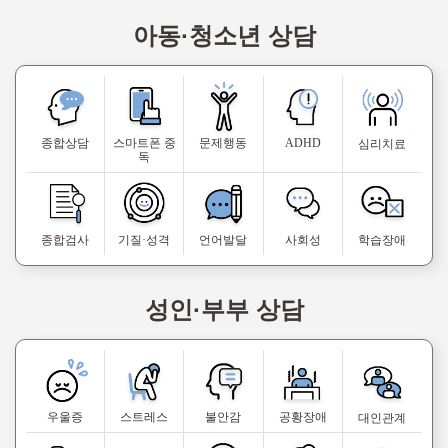
아동·청소년 상담
종합상담
스마트폰 중
문제행동
ADHD
심리치료
독
종합검사
기질·성격
언어발달
사회성
학습장애
성인·부부 상담
우울증
스트레스
불안감
공황장애
대인관계