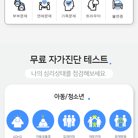
부부문제
연애문제
가족문제
트라우마
불면증
무료 자가진단 테스트
나의 심리상태를 점검해보세요.
아동/청소년
ADHD
아동우울증
또래관계
애착관계
문제행동