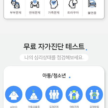
부부문제
연애문제
가족문제
트라우마
불면증
무료 자가진단 테스트
나의 심리상태를 점검해보세요.
아동/청소년
ADHD
아동우울증
또래관계
애착관계
문제행동