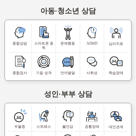
아동·청소년 상담
종합상담
스마트폰 중
문제행동
ADHD
심리치료
독
종합검사
기질·성격
언어발달
사회성
학습장애
성인·부부 상담
우울증
스트레스
불안감
공황장애
대인관계