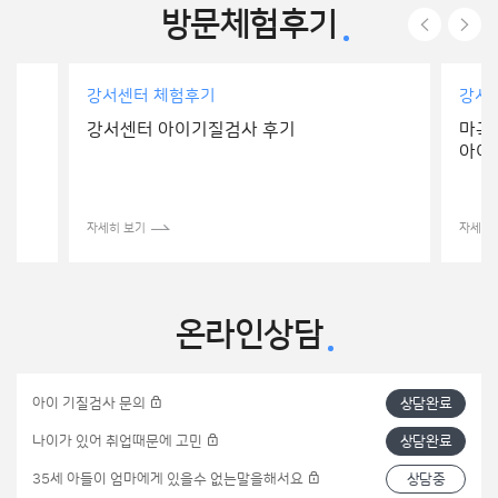
방문체험후기
강서센터 체험후기
강서
강서센터 아이기질검사 후기
마곡
아이
자세히 보기
자세히
온라인상담
아이 기질검사 문의
상담완료
나이가 있어 취업때문에 고민
상담완료
35세 아들이 엄마에게 있을수 없는말을해서요
상담중