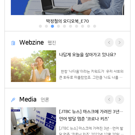
박정철의 오디오북_E70
Webzine
웹진
응 돕
나답게 오늘을 살아가고 있나요?
집중력이
한창 '나다움'이라는 키워드가 우리 사회의
움들을
큰 화두로 떠올랐었죠. 그만큼 '나도 나를 잘
아동들이
모르겠다'는 말에 공감하는 현대인들이 참 많
는 법에
다는 뜻인 것 같은데요! 어떻게 나다움을 찾
아갈 수 있을까요? 1) 나에게 솔직해지기 가
Media
언론
는 영향
장 나답게 살아가기 위해서는 먼저 스스로에
서 지적
게 솔직해져야합니다. 우리는 때로 타인과의
렙 보
[JTBC 뉴스] 마스크에 가려진 3년…
수 있습
관계에서 편안함을 유지하기 위해 나의 감정
언어 발달 멈춘 '코로나 키즈'
요하나 이
을 억누르곤 하죠. 하지만 내가 불편함을 느
적인 정
끼고 있다면 그러한 감정은 나에게 있어 매우
경맘 담희
[JTBC 뉴스] 마스크에 가려진 3년…언어 발
타당한 것입니다. 지금 내가 느끼고, 생각하
달 멈춘 '코로나 키즈' 2022년 12월 20일 방