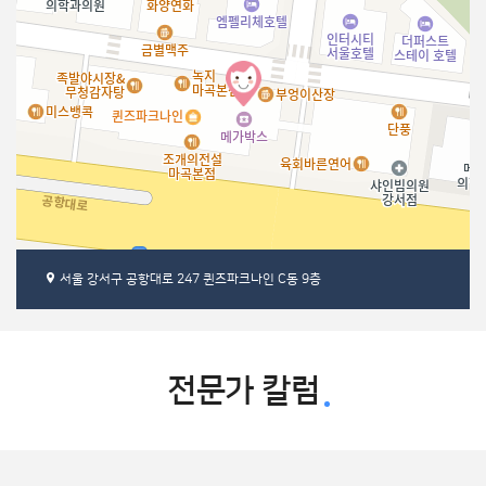
서울 강서구 공항대로 247 퀸즈파크나인 C동 9층
30m
전문가 칼럼