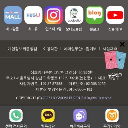
개인정보취급방침
이용약관
이메일무단수집거부
사업제휴
상호명 I (주)허그맘허그인 심리상담센터
부부학교
주소 I 서울특별시 강남구 학동로 137-6, 302호(논현동)
대표 I 최양구
사업자번호 : 120-87-87388
대표번호 : 02-568-6255
제휴/외부강연문의 : 010-3666-7182
COPYRIGHT (C)
2022 HUGMOM HUGIN. All Rights Reserved.
센터 전화문의
카톡상담
빠른비용문의
온라인예약