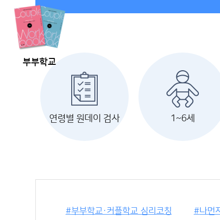
부부학교
연령별 원데이 검사
1~6세
부부학교·커플학교 심리코칭
나먼