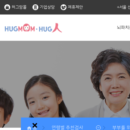
허그맘몰
기업상담
제휴제안
서울 
뇌파치
홈
연령별 추천검사
부부를 