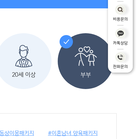
비용문의
카톡상담
전화문의
20세 이상
부부
동상이몽패키지
이혼남녀 양육패키지