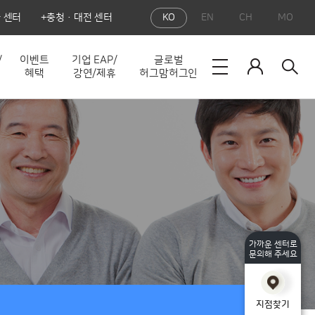
 센터
충청·대전 센터
KO
EN
CH
MO
/
이벤트
기업 EAP/
글로벌
혜택
강연/제휴
허그맘허그인
가까운 센터로
문의해 주세요
지점찾기