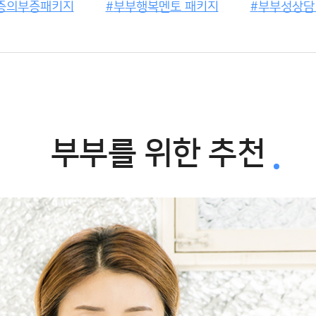
증의부증패키지
부부행복멘토 패키지
부부성상담
부부를 위한 추천