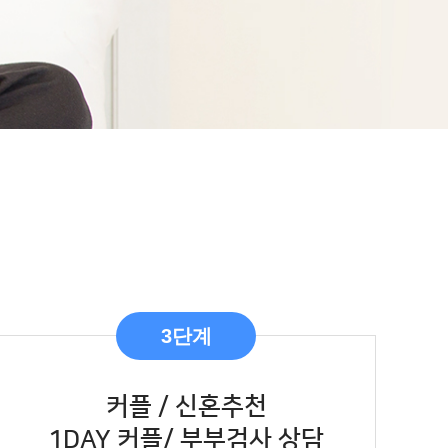
3단계
커플 / 신혼추천
1DAY 커플/ 부부검사 상담