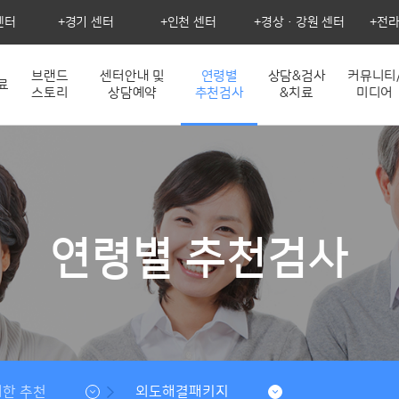
센터
경기 센터
인천 센터
경상·강원 센터
전라
브랜드
센터안내 및
연령별
상담&검사
커뮤니티
료
스토리
상담예약
추천검사
&치료
미디어
연령별 추천검사
위한 추천
외도해결패키지