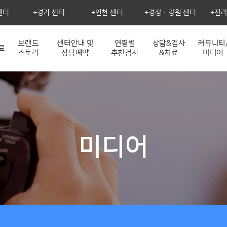
센터
경기 센터
인천 센터
경상·강원 센터
전라
브랜드
센터안내 및
연령별
상담&검사
커뮤니티
료
스토리
상담예약
추천검사
&치료
미디어
미디어