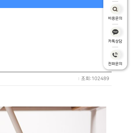
비용문의
카톡상담
전화문의
조회:102489