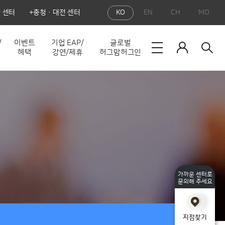
 센터
충청·대전 센터
KO
EN
CH
MO
/
이벤트
기업 EAP/
글로벌
혜택
강연/제휴
허그맘허그인
가까운 센터로
문의해 주세요
지점찾기