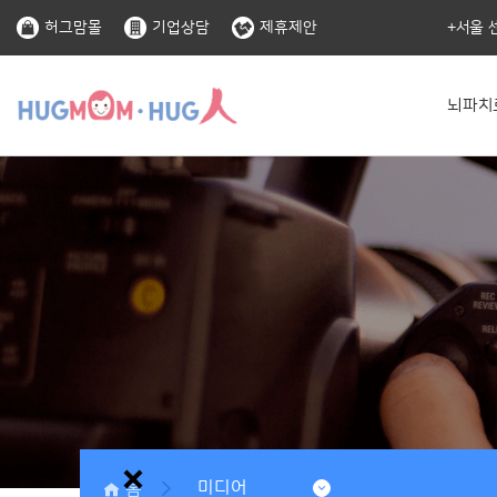
허그맘몰
기업상담
제휴제안
서울 
뇌파치
홈
미디어