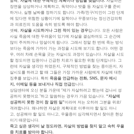
둘째,
자살에 대한 구체적인 계획이나 방법을 찾습니다
.
자살하는
장면을 상상하거나 계획하고, 독약이나 밧줄 등 자살도구를 준비
하거나, 실행 날짜를 정하기도 합니다. 가족/친구/지인이 그런 단계
에 있다면 위험한 상황이기에 질책이나 꾸중보다는 정신건강의학
과 의료진의 도움을 속히 받도록 해야 합니다.
셋째,
자살을 시도하거나 그런 적이 있는 경우
입니다. 모든 사람은
사실 죽음에 대한 두려움이 있기에 자살을 결심하여도 그 순간에
많이 주저하거나 망설이게 됩니다. 그래서 정말 한 번에 죽는 방식
보다는 죽음에 가까이 가는 과정을 시도해 보기도 합니다. 어떤 경
우, 여러 차례 손목을 긋는 자살시도 과정이 있습니다. 자살을 시도
할 정도이면 입원이나 긴급한 치료가 필요한 위험 단계입니다. 그
런데 자살을 생각만 하였든지, 구체적인 방법을 찾는 중이든지, 자
살시도를 하려고 할 때 그들은 가장 가까운 사람에게 자살에 대한
징후를 보입니다. 특히
죽음을 언급하는 전화
, SNS,
문자 메시
지
,
이메일 등을 보내거나 직접 언급
합니다.
상담센터에 오신 분들 가운데 “제가 자살하려고 했는데 겁나서 성
공하지 못했어요.”하고 말씀하는 경우가 가끔 있습니다.
“
자살에
성공하지 못한 것이 참 잘된 일
”
이라며 저는 오히려 그분을 위로/
격려합니다. 왜냐하면 자살은 계획대로 이루어야 할 일도 아니
고, 성공해야 할 일도 아니고, 우울증이 심각해지면서 찾아온 현상
이기 때문입니다.
죽고 싶은 생각이 날 정도라면, 자살의 방법을 찾지 말고 속히 우울
증 치료를 받아야 합니다.