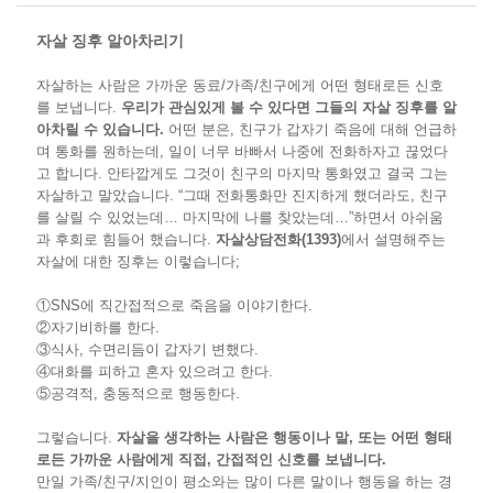
자살 징후 알아차리기
자살하는 사람은 가까운 동료/가족/친구에게 어떤 형태로든 신호
를 보냅니다.
우리가 관심있게 볼 수 있다면 그들의 자살 징후를 알
아차릴 수 있습니다
.
어떤 분은, 친구가 갑자기 죽음에 대해 언급하
며 통화를 원하는데, 일이 너무 바빠서 나중에 전화하자고 끊었다
고 합니다. 안타깝게도 그것이 친구의 마지막 통화였고 결국 그는
자살하고 말았습니다. “그때 전화통화만 진지하게 했더라도, 친구
를 살릴 수 있었는데… 마지막에 나를 찾았는데…”하면서 아쉬움
과 후회로 힘들어 했습니다.
자살상담전화
(1393)
에서 설명해주는
자살에 대한 징후는 이렇습니다;
①SNS에 직간접적으로 죽음을 이야기한다.
②자기비하를 한다.
③식사, 수면리듬이 갑자기 변했다.
④대화를 피하고 혼자 있으려고 한다.
⑤공격적, 충동적으로 행동한다.
그렇습니다.
자살을 생각하는 사람은 행동이나 말
,
또는 어떤 형태
로든 가까운 사람에게 직접
,
간접적인 신호를 보냅니다
.
만일 가족/친구/지인이 평소와는 많이 다른 말이나 행동을 하는 경