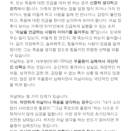
우, 또는 죽음에 대한 언급을 여러 번 하는 경우
신중히 생각하고
조치
해야 합니다. 가족의 경우에는 잠을 엄청 많이 자거나 거의 안
자거나, 방을 어둡게 하고 사람을 일체 안 만나거나, 감정이 불안정
하고, 죽음에 대한 언급을 한다면 심각하게 보아야 합니다. 자살 징
후가 보이는 가족/친구/지인에게 긴급하게 실행할 수 있는 조치
는 “
자살을 언급하는 사람의 이야기를 들어주는 것
”
입니다. 도대체
무슨 일이 있는지, 어떻게 된 것인지, 왜 죽는다고 하는지 들어줍니
다. 같이 걱정해주고, 슬퍼해주고, 힘들어하는 사람이 있음을 알게
된다면, 그는 죽음을 생각할 정도로 힘들지만 위험한 선택을 피할
수 있습니다.
자살하는 경우, 대부분(약 60~70%)은
우울증이 심해져서 극단적
인 선택
을 하는 것입니다. 순간적인 충격이나 상실감, 재정적인 어
려움, 성격적인 급한 면, 감당할 수 없는 특수 상황 등 예외도 있겠
지만, 많은 경우 우울증이 심해지면서 자살이라는 극단적인 선택
을 하게 됩니다.
자살에는 몇 가지 단계가 있습니다.
첫째,
막연하게 자살이나 죽음을 생각하는 경우
입니다. “내가 소리
없이 사라졌으면 좋겠어.” “그냥 죽었으면 좋겠어.”하는 식으로 구
체적이지 않게 심경을 말합니다. 이런 경우 아직은 초기단계이고
안전한 상태입니다. 하지만 자살 생각을 하는 빈도가 잦아지면 우
울증이 심해진다는 뜻입니다.