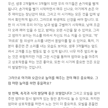
우선, 생후 2개월에서 3개월이 되면 우리 아기들은 손가락을 빨게
됩니다. 손가락을 빨기 시작하면서 매우 신나요. 아기에게 손은 아
주 재미있는 장난감이 돼요. 그리고 이 시기에는 모든 것을 입에 넣
어서 확인하게 됩니다. 그러므로 위생에도 신경을 써야 합니다. 또
한 이 시기에 우리 아기는 낮과 밤을 구별하기 시작해요. 낮에 조금
더 오래 깨어 있을 수 있고, 밤에는 오랜 시간을 잘 수 있어요. 그리
고 엄마가 보이는 미소를 따라서 자신도 미소 지을 수 있어요. ‘깍’
‘까르르’ 등 의성어 소리를 내면서 옹알이를 할 수 있어요. 특히, 기
분이 좋은면 큰 소리를 내는 모습도 보여요. 생후 3개월에는 엎드
려서 고개를 드는 행동도 할 수 있게 됩니다. 너무 자주 엎드려 놓
는 것은 위험하지만 가끔 그런 시간을 통하여 엄마와 눈을 마주치
고 상호작용을 하는 것은 좋아요. 또한 이 시기에 중요한 것은 오감
이 발달한다는 것입니다.
그러므로 아기와 오감으로 놀이를 해주는 것이 매우 중요해요
.
그
럼 어떤 놀이를 하면 좋을까요?
첫 번째
,
촉각과 시각 발달에 좋은 모빌입니다
!
그리고 모빌을 걸어
주면 엄마와 잠시 떨어져 있는 동안 혼자서도 놀 수 있어요. 하지만
엄마와 상호작용을 하면서 노는 것이 더 중요하죠. 모빌을 흔들면