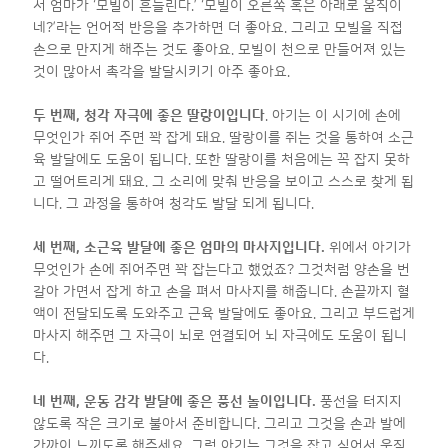
서 엄마가 ‘모빌이 흔들린다.’ ‘모빌이 오른쪽 혹은 아래로 움직이
네?’라는 언어적 반응을 추가하면 더 좋아요. 그리고 모빌을 직접
손으로 만지게 해주는 것도 좋아요. 모빌이 천으로 만들어져 있는
것이 많아서 촉각을 발달시키기 아주 좋아요.
두 번째
,
청각 자극에 좋은 딸랑이입니다
. 아기는 이 시기에 손에
무엇인가 쥐어 주면 꽉 잡게 돼요. 딸랑이를 쥐는 것을 통하여 소근
육 발달에도 도움이 됩니다. 또한 딸랑이를 처음에는 꼭 잡지 못하
고 떨어트리게 돼요. 그 소리에 맞춰 반응을 보이고 스스로 찾게 됩
니다. 그 과정을 통하여 청각도 발달 되게 됩니다.
세 번째
,
소근육 발달에 좋은 엄마의 마사지입니다
.
위에서 아기가
무엇인가 손에 쥐어주면 꽉 잡는다고 했었죠? 그것처럼 양손을 번
갈아 가면서 잡게 하고 손을 펴서 마사지를 해줍니다. 손끝까지 혈
액이 전달되도록 도와주고 근육 발달에도 좋아요. 그리고 부드럽게
마사지 해주면 그 자극이 뇌로 연결되어 뇌 자극에도 도움이 됩니
다.
네 번째
,
운동 감각 발달에 좋은 풍선 놀이입니다
.
풍선을 터지지
않도록 작은 크기로 불아서 준비합니다. 그리고 그것을 손과 발에
가까이 느끼도록 해주세요. 그럼 아기는 그것을 잡고 싶어서 움직