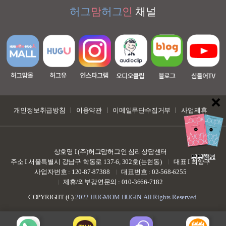
허그
맘
허그
인
채널
개인정보취급방침
이용약관
이메일무단수집거부
사업제휴
상호명 I (주)허그맘허그인 심리상담센터
부부학교
주소 I 서울특별시 강남구 학동로 137-6, 302호(논현동)
대표 I 최양구
사업자번호 : 120-87-87388
대표번호 : 02-568-6255
제휴/외부강연문의 : 010-3666-7182
COPYRIGHT (C)
2022 HUGMOM HUGIN. All Rights Reserved.