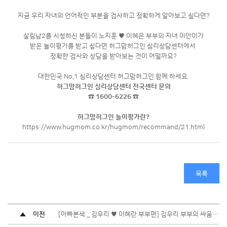
지금 우리 자녀의 언어적인 부분을 검사하고 정확하게 알아보고 싶다면?
살림남2를 시청하신 분들이 노지훈 ♥ 이혜은 부부의 자녀 이안이가
받은 놀이평가를 받고 싶다면 허그맘허그인 심리상담센터에서
정확한 검사와 상담을 받아보는 것이 어떨까요?
대한민국 No,1 심리상담센터 허그맘허그인 함께 하세요.
허그맘허그인 심리상담센터 전국센터 문의
☎ 1600-6226 ☎
허그맘허그인 놀이평가란?
https://www.hugmom.co.kr/hugmom/recommand/21.html
목록
이전
[아빠본색 _ 김우리 ♥ 이혜란 부부편] 김우리 부부의 싸움을 해결해준 허그맘허그인 심리상담?