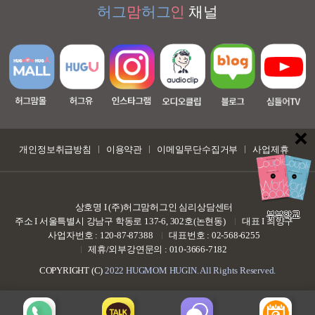
허그
맘
허그
인
채널
개인정보취급방침
이용약관
이메일무단수집거부
사업제휴
상호명 I (주)허그맘허그인 심리상담센터
부부학교
주소 I 서울특별시 강남구 학동로 137-6, 302호(논현동)
대표 I 최양구
사업자번호 : 120-87-87388
대표번호 : 02-568-6255
제휴/외부강연문의 : 010-3666-7182
COPYRIGHT (C)
2022 HUGMOM HUGIN. All Rights Reserved.