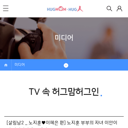
미디어
미디어
TV 속 허그맘허그인
[살림남2 _ 노지훈♥이혜은 편] 노지훈 부부의 자녀 이안이