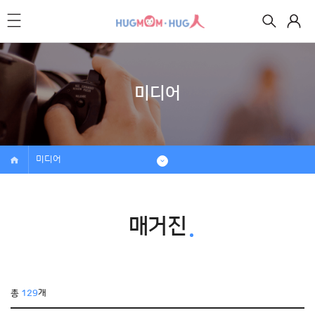
미디어
미디어
매거진
총
129
개