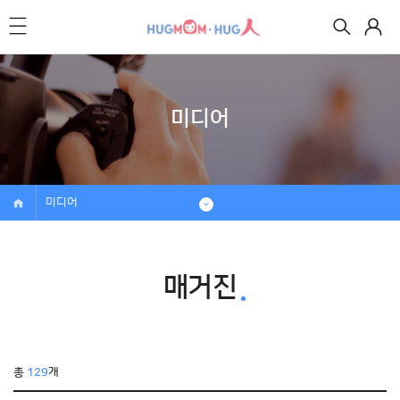
미디어
미디어
매거진
총
129
개