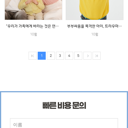
“우리가 가족에게 바라는 것은 연결감입니다”
부부싸움을 목격한 아이, 트라우마는 없을까?
10월
10월
1
2
3
4
5
빠른 비용 문의