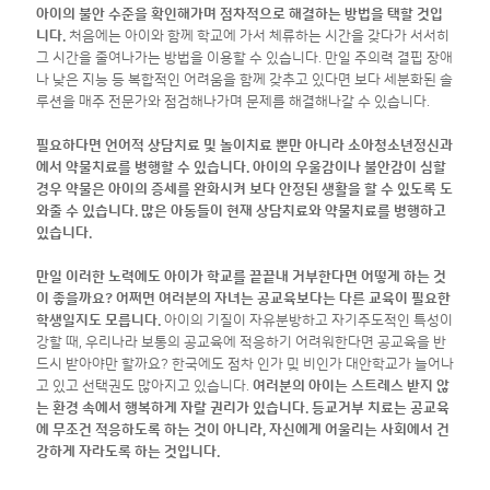
아이의 불안 수준을 확인해가며 점차적으로 해결하는 방법을 택할 것입
니다.
처음에는 아이와 함께 학교에 가서 체류하는 시간을 갖다가 서서히
그 시간을 줄여나가는 방법을 이용할 수 있습니다. 만일 주의력 결핍 장애
나 낮은 지능 등 복합적인 어려움을 함께 갖추고 있다면 보다 세분화된 솔
루션을 매주 전문가와 점검해나가며 문제를 해결해나갈 수 있습니다.
필요하다면 언어적 상담치료 및 놀이치료 뿐만 아니라 소아청소년정신과
에서 약물치료를 병행할 수 있습니다. 아이의 우울감이나 불안감이 심할
경우 약물은 아이의 증세를 완화시켜 보다 안정된 생활을 할 수 있도록 도
와줄 수 있습니다. 많은 아동들이 현재 상담치료와 약물치료를 병행하고
있습니다.
만일 이러한 노력에도 아이가 학교를 끝끝내 거부한다면 어떻게 하는 것
이 좋을까요? 어쩌면 여러분의 자녀는 공교육보다는 다른 교육이 필요한
학생일지도 모릅니다.
아이의 기질이 자유분방하고 자기주도적인 특성이
강할 때, 우리나라 보통의 공교육에 적응하기 어려워한다면 공교육을 반
드시 받아야만 할까요? 한국에도 점차 인가 및 비인가 대안학교가 늘어나
고 있고 선택권도 많아지고 있습니다.
여러분의 아이는 스트레스 받지 않
는 환경 속에서 행복하게 자랄 권리가 있습니다. 등교거부 치료는 공교육
에 무조건 적응하도록 하는 것이 아니라, 자신에게 어울리는 사회에서 건
강하게 자라도록 하는 것입니다.