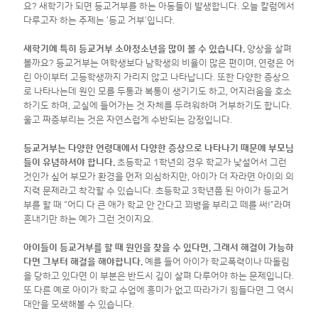
요? 새학기가 되면 등교거부를 하는 아동들이 발생합니다. 오늘 칼럼에서
다루고자 하는 주제는 ‘등교 거부’입니다.
새학기에 특히 등교거부 소아청소년을 많이 볼 수 있습니다.
양상을 살펴
볼까요? 등교거부는 여학생보다 남학생의 비율이 많은 편이며, 연령은 어
린 아이부터 고등학생까지 가리지 않고 나타납니다. 또한 다양한 증상으
로 나타나는데 원인 모를 두통과 복통이 생기기도 하고, 어지러움을 호소
하기도 하며, 교실에 들어가는 것 자체를 두려워하며 거부하기도 합니다.
울고 짜증부리는 것은 자연스럽게 수반되는 감정입니다.
등교거부는 다양한 연령대에서 다양한 증상으로 나타나기 때문에 부모님
들이 유념하셔야 합니다.
초등학교 1학년의 경우 학교가 낯설어서 그런
것인가 싶어 부모가 환경을 먼저 의심하지만, 아이가 더 자라면 아이의 의
지력 문제라고 착각할 수 있습니다. 초등학교 3학년쯤 된 아이가 등교거
부를 할 때 “어디 다 큰 애가 학교 안 간다고 꾀병을 부리고 떼를 써!”라며
혼내기만 하는 예가 그런 것이지요.
아이들이 등교거부를 할 때 원인을 찾을 수 있다면, 그래서 해결이 가능하
다면 그부터 해결을 해야합니다.
예를 들어 아이가 학교폭력이나 따돌림
을 당하고 있다면 이 부분은 반드시 깊이 살펴 다루어야 하는 문제입니다.
또 다른 예로 아이가 학교 수업에 흥미가 없고 따라가기 힘들다면 그 역시
대안을 모색해볼 수 있습니다.