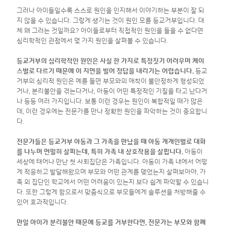
그러나 아이들일수록 스스로 원인을 인지해서 이야기하는 부분이 잘 되
지 않을 수 있습니다. 그렇게 생기는 것이 원인 모를 등교거부입니다. 대
체 왜 그러는 것일까요? 아이들로부터 직접적인 원인을 들을 수 없다면
심리학적인 관점에서 몇 가지 원인을 살펴볼 수 있습니다.
등교거부의 심리학적인 원인은 사실 한 가지로 특정짓기 어려우며 케이
스별로 다르기 때문에 이 지면을 빌어 정답을 내리기는 어렵습니다.
등교
거부의 심리적 원인은 예를 들면 부모와의 애착이 불안정하게 형성되었
거나, 분리불안을 겪는다거나, 아동이 어떤 특정적인 기질을 타고 났다거
나 등등 여러 가지입니다. 보통 이런 경우는 원인이 복합적일 때가 많은
데, 이런 경우에는 전문가를 만나 정확한 원인을 파악하는 것이 중요합니
다.
전문가들은 등교거부 아동과 그 가족을 만났을 때 아동 개개인별로 대화
를 나누며 면밀히 살피는데, 특히 가족 내 상호작용을 살핍니다.
아동이
세상에 태어나 만난 첫 사회집단은 가족입니다. 아동이 가족 내에서 어떻
게 적응하고 발달해왔으며 부모와 어떤 관계를 맺었는지 살펴보아야, 가
족 외 집단인 학교에서 어떤 어려움이 있는지 보다 쉽게 파악할 수 있습니
다. 또한 그렇게 함으로서 맞춤식으로 부모들에게 솔루션을 처방해줄 수
있어 효과적입니다.
만일 아이가 분리불안 때문에 등교를 거부한다면, 전문가는 부모와 함께