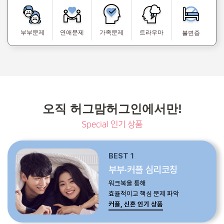
부부문제
연애문제
가족문제
트라우마
불면증
오직 허그맘허그인에서만!
Special 인기 상품
BEST 1
부부·커플 심리코칭
워크북을 통해
효율적이고 핵심 문제 파악
커플, 신혼 인기 상품