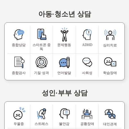
아동·청소년 상담
종합상담
스마트폰 중
문제행동
ADHD
심리치료
독
종합검사
기질·성격
언어발달
사회성
학습장애
성인·부부 상담
우울증
스트레스
불안감
공황장애
대인관계