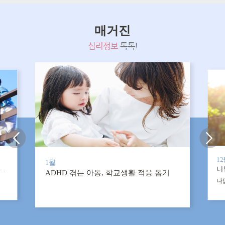
매거진
심리정보
톡톡!
1
1월
, 행복한 부부가 만들어냅니다
나
ADHD 겪는 아동, 학교생활 적응 돕기
나