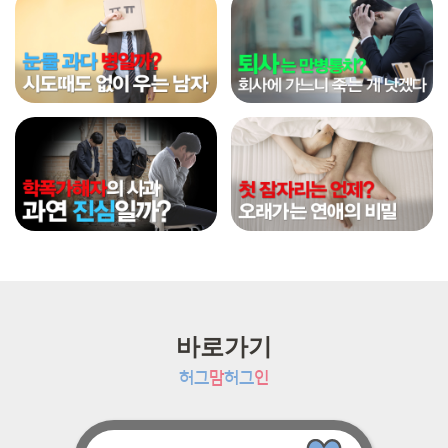
바로가기
허그
맘
허그
인