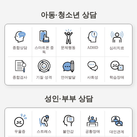
아동·청소년 상담
종합상담
스마트폰 중
문제행동
ADHD
심리치료
독
종합검사
기질·성격
언어발달
사회성
학습장애
성인·부부 상담
우울증
스트레스
불안감
공황장애
대인관계