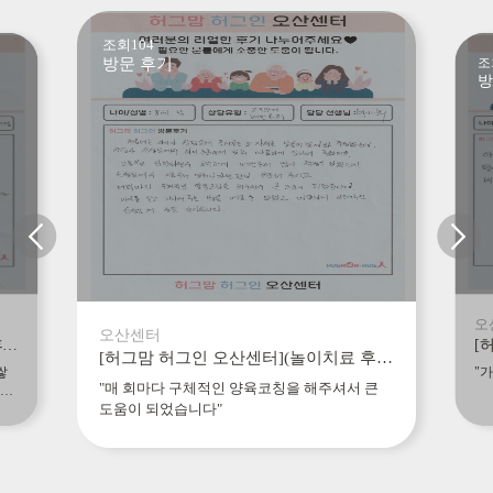
조회104
방문 후기
조
방
오
오산센터
[허그맘 허그인 오산센터](놀이치료 후기) "아이에 대한 이해도도 높아졌고, 자신감도 쌓이는 아이를 지켜보면서 치료의 효과가 상당하구나 느꼈습니다"
[허그맘 허그인 오산센터](놀이치료 후기) "매 회마다 구체적인 양육코칭을 해주셔서 큰 도움이 되었습니다"
쌓
"
"매 회마다 구체적인 양육코칭을 해주셔서 큰
당하
도움이 되었습니다"