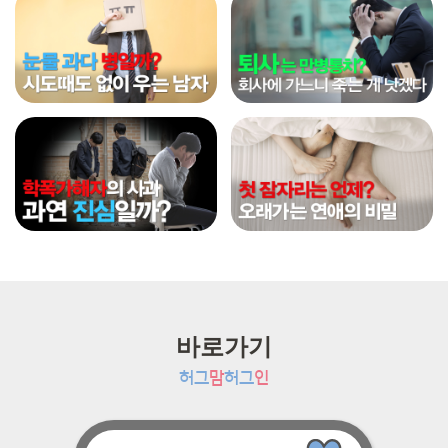
바로가기
허그
맘
허그
인