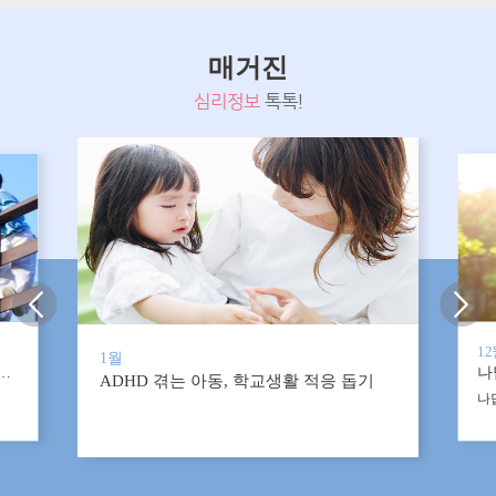
매거진
심리정보
톡톡!
1
1월
, 행복한 부부가 만들어냅니다
나
ADHD 겪는 아동, 학교생활 적응 돕기
나