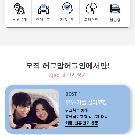
부부문제
연애문제
가족문제
트라우마
불면증
오직 허그맘허그인에서만!
Special 인기 상품
BEST 1
부부·커플 심리코칭
워크북을 통해
효율적이고 핵심 문제 파악
커플, 신혼 인기 상품