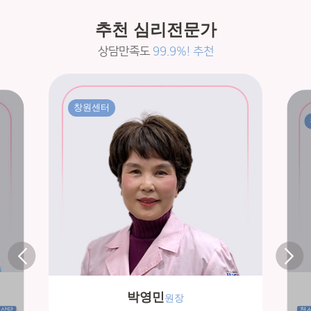
추천 심리전문가
상담만족도
99.9%! 추천
창원센터
박영민
원장
모상담
청