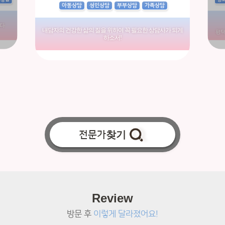
아동상담
성인상담
부부상담
가족상담
다.
내담자의 건강한 삶의 질을 위하여 꼭 필요한 상담사가 되게
평택
하소서!
전문가
찾기
Review
방문 후
이렇게 달라졌어요!