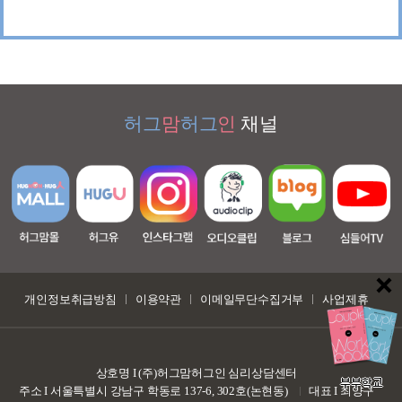
허그
맘
허그
인
채널
개인정보취급방침
이용약관
이메일무단수집거부
사업제휴
상호명 I (주)허그맘허그인 심리상담센터
부부학교
주소 I 서울특별시 강남구 학동로 137-6, 302호(논현동)
대표 I 최양구