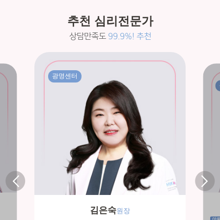
추천 심리전문가
상담만족도
99.9%! 추천
광명센터
김은숙
원장
아