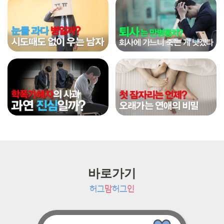
바로가기
허그
맘
허그
인