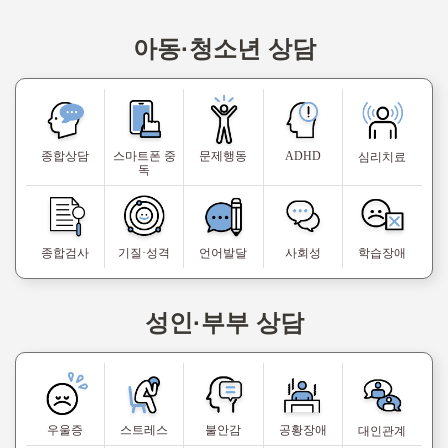
아동·청소년 상담
종합상담
스마트폰 중
문제행동
ADHD
심리치료
독
종합검사
기질·성격
언어발달
사회성
학습장애
성인·부부 상담
우울증
스트레스
불안감
공황장애
대인관계