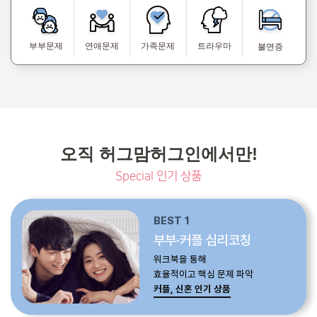
부부문제
연애문제
가족문제
트라우마
불면증
오직 허그맘허그인에서만!
Special 인기 상품
BEST 1
부부·커플 심리코칭
워크북을 통해
효율적이고 핵심 문제 파악
커플, 신혼 인기 상품