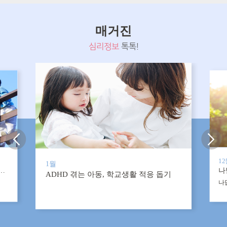
매거진
심리정보
톡톡!
1
1월
, 행복한 부부가 만들어냅니다
나
ADHD 겪는 아동, 학교생활 적응 돕기
나